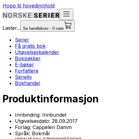
Hopp til hovedinnhold
Laster...
Se handlekurv - 0 vare
Serier
Få gratis bok
Utgivelseskalender
Bokpakker
E-bøker
Forfattere
Serieliv
Bokhandel
Produktinformasjon
Innbinding:
Innbundet
Utgivelsesdato:
28.09.2017
Forlag:
Cappelen Damm
Språk:
Bokmål