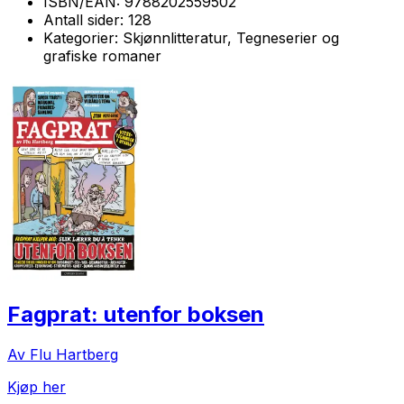
ISBN/EAN:
9788202559502
Antall sider:
128
Kategorier:
Skjønnlitteratur, Tegneserier og
grafiske romaner
Fagprat: utenfor boksen
Av Flu Hartberg
Kjøp her