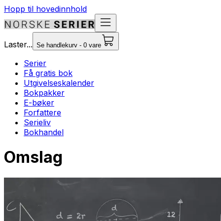
Hopp til hovedinnhold
Laster...
Se handlekurv - 0 vare
Serier
Få gratis bok
Utgivelseskalender
Bokpakker
E-bøker
Forfattere
Serieliv
Bokhandel
Omslag