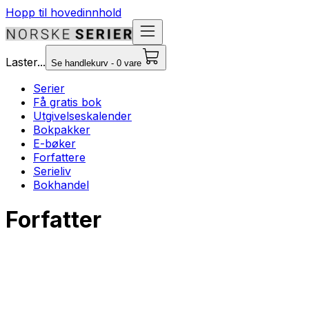
Hopp til hovedinnhold
Laster...
Se handlekurv - 0 vare
Serier
Få gratis bok
Utgivelseskalender
Bokpakker
E-bøker
Forfattere
Serieliv
Bokhandel
Forfatter