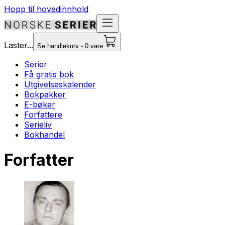
Hopp til hovedinnhold
Laster...
Se handlekurv - 0 vare
Serier
Få gratis bok
Utgivelseskalender
Bokpakker
E-bøker
Forfattere
Serieliv
Bokhandel
Forfatter