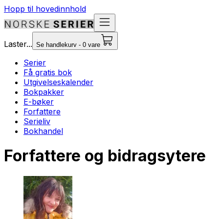
Hopp til hovedinnhold
Laster...
Se handlekurv - 0 vare
Serier
Få gratis bok
Utgivelseskalender
Bokpakker
E-bøker
Forfattere
Serieliv
Bokhandel
Forfattere og bidragsytere