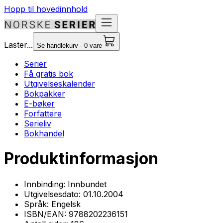
Hopp til hovedinnhold
Laster...
Se handlekurv - 0 vare
Serier
Få gratis bok
Utgivelseskalender
Bokpakker
E-bøker
Forfattere
Serieliv
Bokhandel
Produktinformasjon
Innbinding:
Innbundet
Utgivelsesdato:
01.10.2004
Språk:
Engelsk
ISBN/EAN:
9788202236151