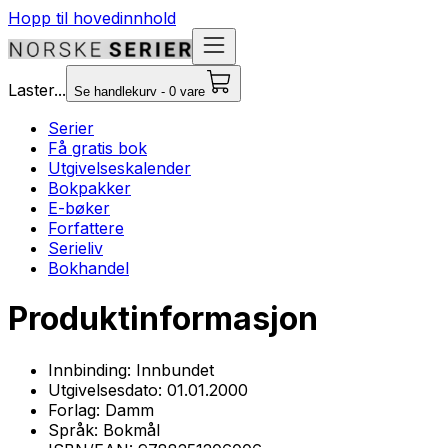
Hopp til hovedinnhold
Laster...
Se handlekurv - 0 vare
Serier
Få gratis bok
Utgivelseskalender
Bokpakker
E-bøker
Forfattere
Serieliv
Bokhandel
Produktinformasjon
Innbinding:
Innbundet
Utgivelsesdato:
01.01.2000
Forlag:
Damm
Språk:
Bokmål