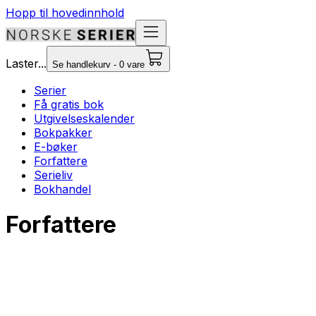
Hopp til hovedinnhold
Laster...
Se handlekurv - 0 vare
Serier
Få gratis bok
Utgivelseskalender
Bokpakker
E-bøker
Forfattere
Serieliv
Bokhandel
Forfattere