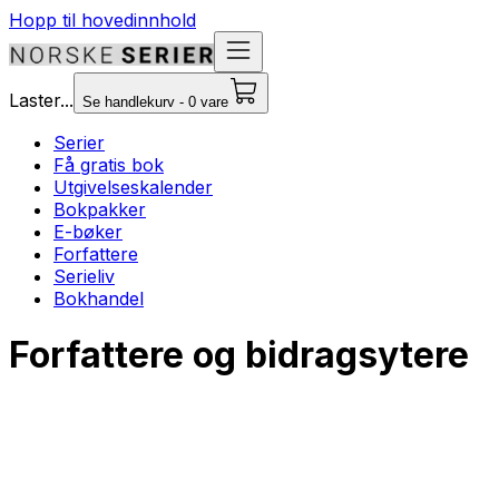
Hopp til hovedinnhold
Laster...
Se handlekurv - 0 vare
Serier
Få gratis bok
Utgivelseskalender
Bokpakker
E-bøker
Forfattere
Serieliv
Bokhandel
Forfattere og bidragsytere