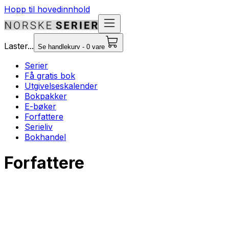
Hopp til hovedinnhold
Laster...
Se handlekurv - 0 vare
Serier
Få gratis bok
Utgivelseskalender
Bokpakker
E-bøker
Forfattere
Serieliv
Bokhandel
Forfattere