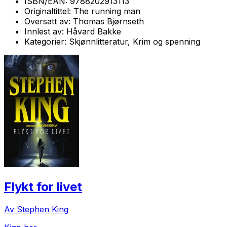
ISBN/EAN:
9788202913113
Originaltittel:
The running man
Oversatt av:
Thomas Bjørnseth
Innlest av:
Håvard Bakke
Kategorier:
Skjønnlitteratur, Krim og spenning
Flykt for livet
Av Stephen King