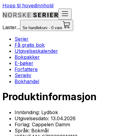
Hopp til hovedinnhold
Laster...
Se handlekurv - 0 vare
Serier
Få gratis bok
Utgivelseskalender
Bokpakker
E-bøker
Forfattere
Serieliv
Bokhandel
Produktinformasjon
Innbinding:
Lydbok
Utgivelsesdato:
13.04.2026
Forlag:
Cappelen Damm
Språk:
Bokmål