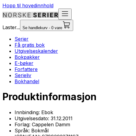
Hopp til hovedinnhold
Laster...
Se handlekurv - 0 vare
Serier
Få gratis bok
Utgivelseskalender
Bokpakker
E-bøker
Forfattere
Serieliv
Bokhandel
Produktinformasjon
Innbinding:
Ebok
Utgivelsesdato:
31.12.2011
Forlag:
Cappelen Damm
Språk:
Bokmål