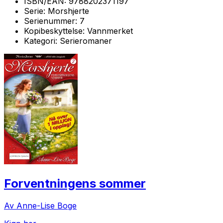
ISBN/EAN:
9788202371197
Serie:
Morshjerte
Serienummer:
7
Kopibeskyttelse:
Vannmerket
Kategori:
Serieromaner
Forventningens sommer
Av Anne-Lise Boge