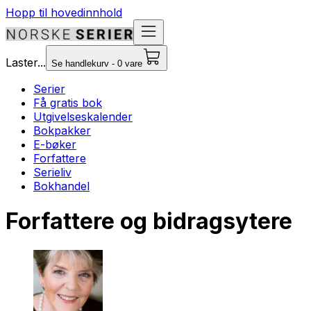
Hopp til hovedinnhold
Laster...
Se handlekurv - 0 vare
Serier
Få gratis bok
Utgivelseskalender
Bokpakker
E-bøker
Forfattere
Serieliv
Bokhandel
Forfattere og bidragsytere