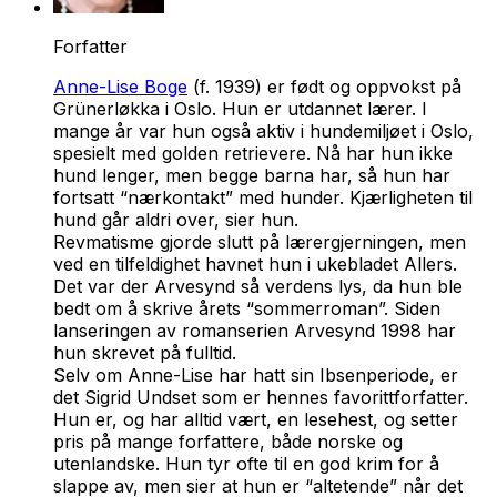
Forfatter
Anne-Lise Boge
(f. 1939) er født og oppvokst på
Grünerløkka i Oslo. Hun er utdannet lærer. I
mange år var hun også aktiv i hundemiljøet i Oslo,
spesielt med golden retrievere. Nå har hun ikke
hund lenger, men begge barna har, så hun har
fortsatt “nærkontakt” med hunder. Kjærligheten til
hund går aldri over, sier hun.
Revmatisme gjorde slutt på lærergjerningen, men
ved en tilfeldighet havnet hun i ukebladet Allers.
Det var der
Arvesynd
så verdens lys, da hun ble
bedt om å skrive årets “sommerroman”. Siden
lanseringen av romanserien
Arvesynd
1998 har
hun skrevet på fulltid.
Selv om Anne-Lise har hatt sin Ibsenperiode, er
det Sigrid Undset som er hennes favorittforfatter.
Hun er, og har alltid vært, en lesehest, og setter
pris på mange forfattere, både norske og
utenlandske. Hun tyr ofte til en god krim for å
slappe av, men sier at hun er “altetende” når det