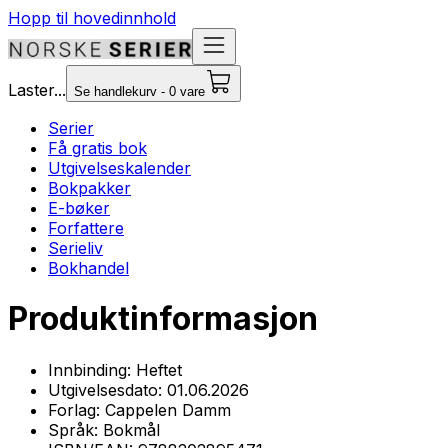
Hopp til hovedinnhold
Laster...
Se handlekurv - 0 vare
Serier
Få gratis bok
Utgivelseskalender
Bokpakker
E-bøker
Forfattere
Serieliv
Bokhandel
Produktinformasjon
Innbinding:
Heftet
Utgivelsesdato:
01.06.2026
Forlag:
Cappelen Damm
Språk:
Bokmål