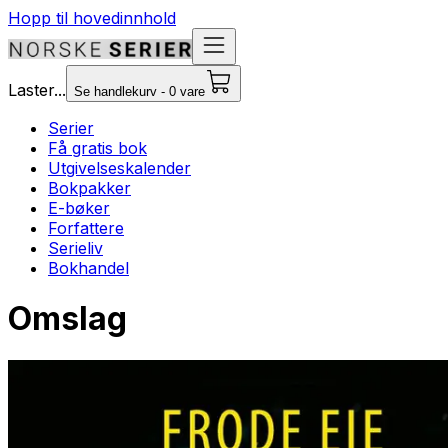
Hopp til hovedinnhold
Laster...
Se handlekurv - 0 vare
Serier
Få gratis bok
Utgivelseskalender
Bokpakker
E-bøker
Forfattere
Serieliv
Bokhandel
Omslag