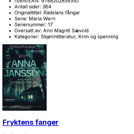
ISBN/EAN:
9788202859350
Antall sider:
384
Originaltittel:
Rädslans fångar
Serie:
Maria Wern
Serienummer:
17
Oversatt av:
Ann Magritt Sævold
Kategorier:
Skjønnlitteratur, Krim og spenning
Fryktens fanger