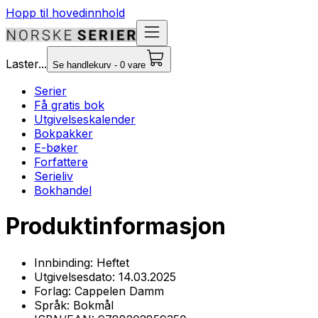
Hopp til hovedinnhold
Laster...
Se handlekurv - 0 vare
Serier
Få gratis bok
Utgivelseskalender
Bokpakker
E-bøker
Forfattere
Serieliv
Bokhandel
Produktinformasjon
Innbinding:
Heftet
Utgivelsesdato:
14.03.2025
Forlag:
Cappelen Damm
Språk:
Bokmål