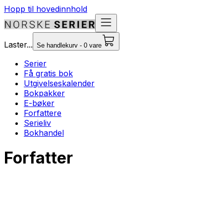
Hopp til hovedinnhold
Laster...
Se handlekurv - 0 vare
Serier
Få gratis bok
Utgivelseskalender
Bokpakker
E-bøker
Forfattere
Serieliv
Bokhandel
Forfatter