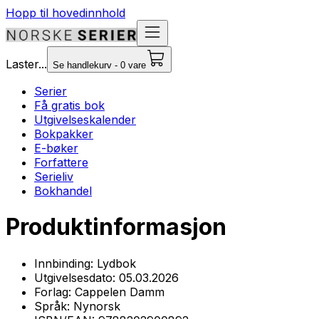
Hopp til hovedinnhold
Laster...
Se handlekurv - 0 vare
Serier
Få gratis bok
Utgivelseskalender
Bokpakker
E-bøker
Forfattere
Serieliv
Bokhandel
Produktinformasjon
Innbinding:
Lydbok
Utgivelsesdato:
05.03.2026
Forlag:
Cappelen Damm
Språk:
Nynorsk