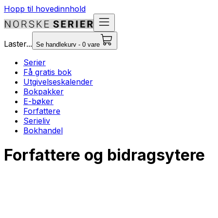
Hopp til hovedinnhold
Laster...
Se handlekurv - 0 vare
Serier
Få gratis bok
Utgivelseskalender
Bokpakker
E-bøker
Forfattere
Serieliv
Bokhandel
Forfattere og bidragsytere