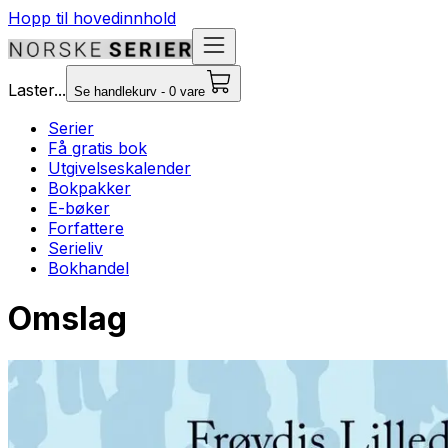
Hopp til hovedinnhold
Laster...
Se handlekurv - 0 vare
Serier
Få gratis bok
Utgivelseskalender
Bokpakker
E-bøker
Forfattere
Serieliv
Bokhandel
Omslag