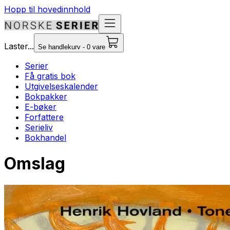
Hopp til hovedinnhold
Laster...
Se handlekurv - 0 vare
Serier
Få gratis bok
Utgivelseskalender
Bokpakker
E-bøker
Forfattere
Serieliv
Bokhandel
Omslag