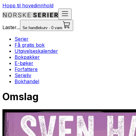
Hopp til hovedinnhold
Laster...
Se handlekurv - 0 vare
Serier
Få gratis bok
Utgivelseskalender
Bokpakker
E-bøker
Forfattere
Serieliv
Bokhandel
Omslag