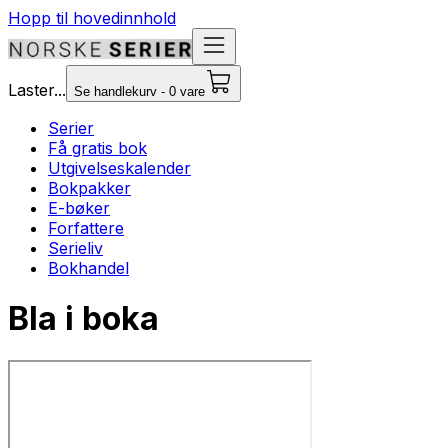
Hopp til hovedinnhold
Laster...
Se handlekurv - 0 vare
Serier
Få gratis bok
Utgivelseskalender
Bokpakker
E-bøker
Forfattere
Serieliv
Bokhandel
Bla i boka