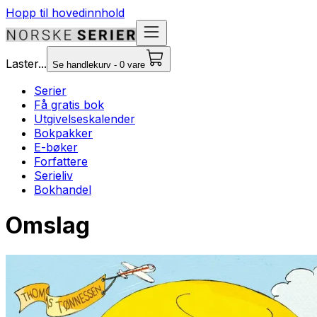
Hopp til hovedinnhold
Laster...
Se handlekurv - 0 vare
Serier
Få gratis bok
Utgivelseskalender
Bokpakker
E-bøker
Forfattere
Serieliv
Bokhandel
Omslag