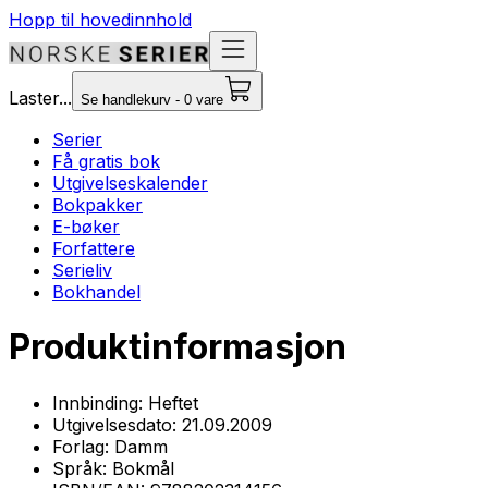
Hopp til hovedinnhold
Laster...
Se handlekurv - 0 vare
Serier
Få gratis bok
Utgivelseskalender
Bokpakker
E-bøker
Forfattere
Serieliv
Bokhandel
Produktinformasjon
Innbinding:
Heftet
Utgivelsesdato:
21.09.2009
Forlag:
Damm
Språk:
Bokmål