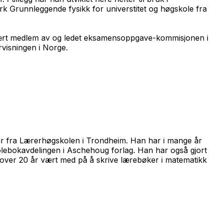
k Grunnleggende fysikk for universtitet og høgskole fra
så vært medlem av og ledet eksamensoppgave-kommisjonen i
rvisningen i Norge.
inar fra Lærerhøgskolen i Trondheim. Han har i mange år
skolebokavdelingen i Aschehoug forlag. Han har også gjort
 over 20 år vært med på å skrive lærebøker i matematikk