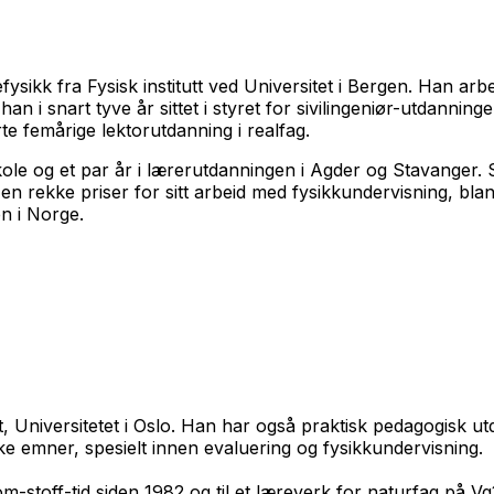
ysikk fra Fysisk institutt ved Universitet i Bergen. Han ar
an i snart tyve år sittet i styret for sivilingeniør-utdanni
e femårige lektorutdanning i realfag.
e skole og et par år i lærerutdanningen i Agder og Stavang
t en rekke priser for sitt arbeid med fysikkundervisning, bl
en i Norge.
tt, Universitetet i Oslo. Han har også praktisk pedagogisk ut
ke emner, spesielt innen evaluering og fysikkundervisning.
stoff-tid siden 1982 og til et læreverk for naturfag på Vg1. I