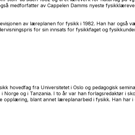
 også medforfatter av Cappelen Damms nyeste fysikklærever
ore revisjonen av læreplanen for fysikk i 1982. Han har og
ervisningspris for sin innsats for fysikkfaget og fysikkunde
fysikk hovedfag fra Universitetet i Oslo og pedagogisk sem
e i Norge og i Tanzania. I to år var han forlagsredaktør i 
 opplæring, blant annet læreplanarbeid i fysikk. Han har i