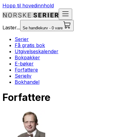
Hopp til hovedinnhold
Laster...
Se handlekurv - 0 vare
Serier
Få gratis bok
Utgivelseskalender
Bokpakker
E-bøker
Forfattere
Serieliv
Bokhandel
Forfattere