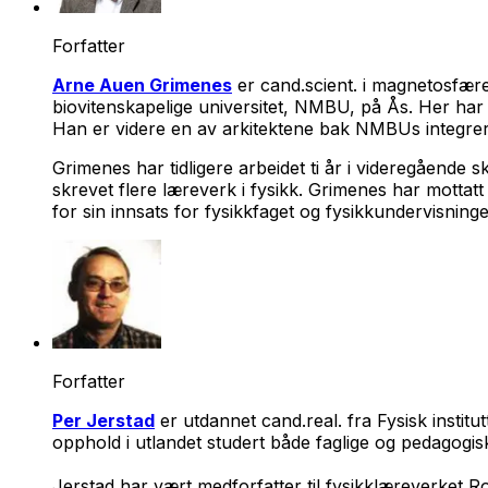
Forfatter
Arne Auen Grimenes
er cand.scient. i magnetosfæref
biovitenskapelige universitet, NMBU, på Ås. Her har h
Han er videre en av arkitektene bak NMBUs integrert
Grimenes har tidligere arbeidet ti år i videregåend
skrevet flere læreverk i fysikk. Grimenes har mottat
for sin innsats for fysikkfaget og fysikkundervisning
Forfatter
Per Jerstad
er utdannet cand.real. fra Fysisk institu
opphold i utlandet studert både faglige og pedagogis
Jerstad har vært medforfatter til fysikklæreverket Rom-