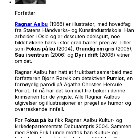
Forfatter
Ragnar Aalbu
(1966) er illustratør, med hovedfag
fra Statens Håndverks- og Kunstindustriskole. Han
arbeider i Oslo og er dessuten odelsgutt, noe
bildebøkene hans i stor grad bærer preg av. Titler
som
Fokus på ku
(2004),
Grundig om gris
(2005),
Sau i sentrum
(2006) og
Dyr i drift
(2008) vitner
om det.
Ragnar Aalbu har hatt et fruktbart samarbeid med
forfatteren Bjørn Rørvik om detektiven
Purriot
, en
fornøyelig parodi på Agatha Christies Hercule
Poirot. Til nå har det kommet tre bøker i denne
krimserien for de yngste. Alle Ragnar Aalbus
utgivelser og illustrasjoner er preget av humor og
overraskende innfall.
For
Fokus på ku
fikk Ragnar Aalbu Kultur- og
kirkedepartementets Debutantpris 2004. Sammen
med Stein Erik Lunde mottok han Kultur- og