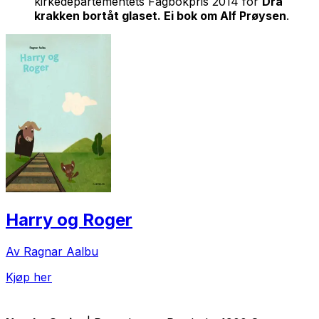
kirkedepartementets Fagbokpris 2014 for
Dra
krakken bortåt glaset. Ei bok om Alf Prøysen
.
Harry og Roger
Av Ragnar Aalbu
Kjøp her