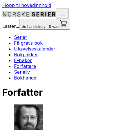
Hopp til hovedinnhold
Laster...
Se handlekurv - 0 vare
Serier
Få gratis bok
Utgivelseskalender
Bokpakker
E-bøker
Forfattere
Serieliv
Bokhandel
Forfatter