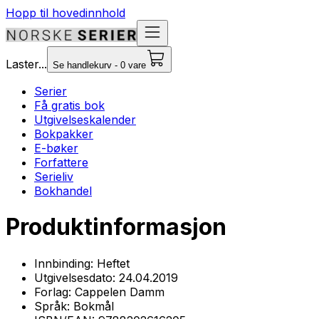
Hopp til hovedinnhold
Laster...
Se handlekurv - 0 vare
Serier
Få gratis bok
Utgivelseskalender
Bokpakker
E-bøker
Forfattere
Serieliv
Bokhandel
Produktinformasjon
Innbinding:
Heftet
Utgivelsesdato:
24.04.2019
Forlag:
Cappelen Damm
Språk:
Bokmål