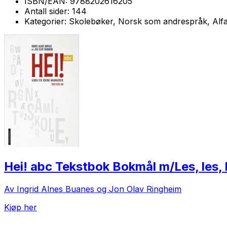
ISBN/EAN:
9788202616205
Antall sider:
144
Kategorier:
Skolebøker, Norsk som andrespråk, Alfa
Hei! abc Tekstbok Bokmål m/Les, les, 
Av Ingrid Alnes Buanes og Jon Olav Ringheim
Kjøp her