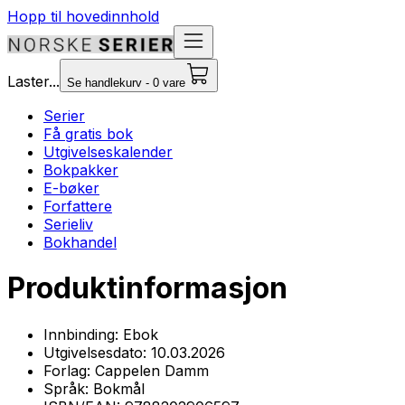
Hopp til hovedinnhold
Laster...
Se handlekurv - 0 vare
Serier
Få gratis bok
Utgivelseskalender
Bokpakker
E-bøker
Forfattere
Serieliv
Bokhandel
Produktinformasjon
Innbinding:
Ebok
Utgivelsesdato:
10.03.2026
Forlag:
Cappelen Damm
Språk:
Bokmål