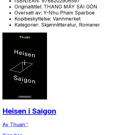
ISBN/EAN:
9788202906597
Originaltittel:
THANG MÁY SÀI GÒN
Oversatt av:
Y-Nhu Pham Sparboe
Kopibeskyttelse:
Vannmerket
Kategorier:
Skjønnlitteratur, Romaner
Heisen i Saigon
Av Thuan '