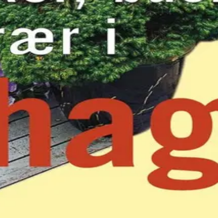
an hagens trær blir til glede både for deg og naboen, pryd
5 Oslo | Besøksadresse: Stortingsgata 28, 0161 Oslo