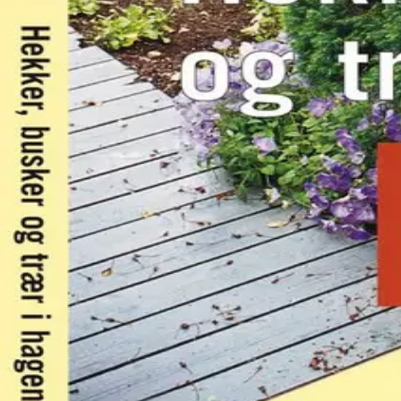
Av
Bjørg Raybo
, 2003, Innbundet
Innbundet
Bokmål, 2003
Ikke tilgjengelig
Fri frakt på bestillinger over 349,-
Les mer
Valg og stell av trær og busker for ulike behov. Om hvord
Forfattere
Produktinformasjon
Norske Serier
| Postadresse: Postboks 1900 Sentrum, 005
KONTAKT OSS
Kundeservice
Min side