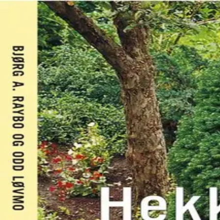
Hopp til hovedinnhold
Laster...
Se handlekurv - 0 vare
Serier
Få gratis bok
Utgivelseskalender
Bokpakker
E-bøker
Forfattere
Serieliv
Bokhandel
Bok i serien
Trivelig i hagen-serien
Hekker, busker og trær i ha