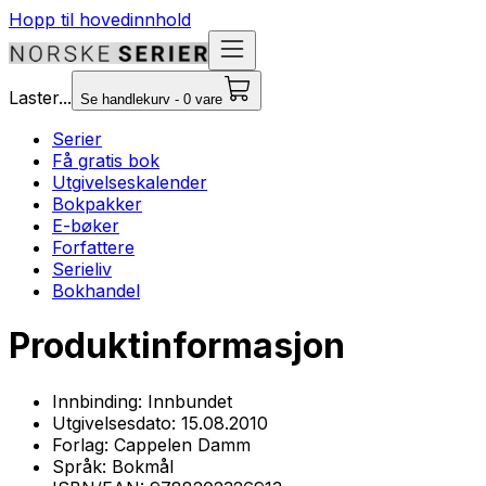
Hopp til hovedinnhold
Laster...
Se handlekurv - 0 vare
Serier
Få gratis bok
Utgivelseskalender
Bokpakker
E-bøker
Forfattere
Serieliv
Bokhandel
Produktinformasjon
Innbinding:
Innbundet
Utgivelsesdato:
15.08.2010
Forlag:
Cappelen Damm
Språk:
Bokmål