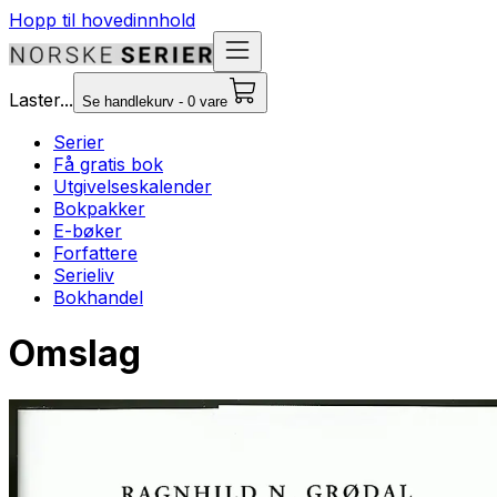
Hopp til hovedinnhold
Laster...
Se handlekurv - 0 vare
Serier
Få gratis bok
Utgivelseskalender
Bokpakker
E-bøker
Forfattere
Serieliv
Bokhandel
Omslag