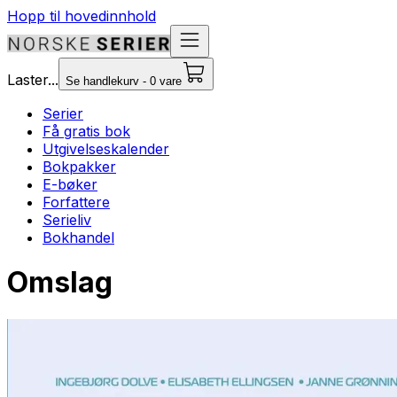
Hopp til hovedinnhold
Laster...
Se handlekurv - 0 vare
Serier
Få gratis bok
Utgivelseskalender
Bokpakker
E-bøker
Forfattere
Serieliv
Bokhandel
Omslag