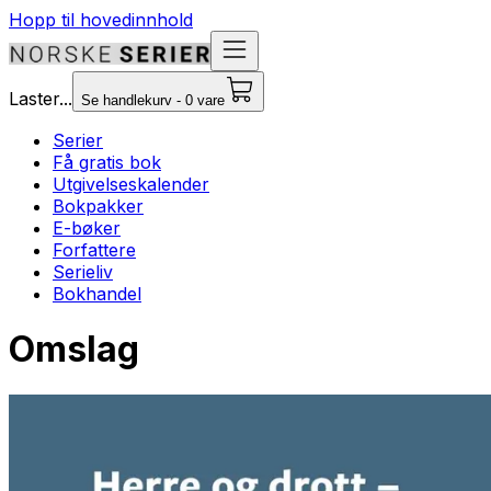
Hopp til hovedinnhold
Laster...
Se handlekurv - 0 vare
Serier
Få gratis bok
Utgivelseskalender
Bokpakker
E-bøker
Forfattere
Serieliv
Bokhandel
Omslag