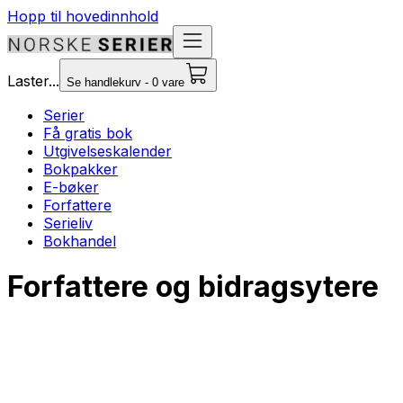
Hopp til hovedinnhold
Laster...
Se handlekurv - 0 vare
Serier
Få gratis bok
Utgivelseskalender
Bokpakker
E-bøker
Forfattere
Serieliv
Bokhandel
Forfattere og bidragsytere