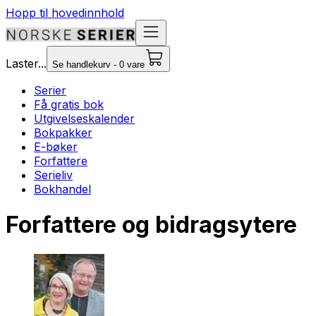
Hopp til hovedinnhold
Laster...
Se handlekurv - 0 vare
Serier
Få gratis bok
Utgivelseskalender
Bokpakker
E-bøker
Forfattere
Serieliv
Bokhandel
Forfattere og bidragsytere