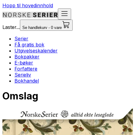
Hopp til hovedinnhold
Laster...
Se handlekurv - 0 vare
Serier
Få gratis bok
Utgivelseskalender
Bokpakker
E-bøker
Forfattere
Serieliv
Bokhandel
Omslag