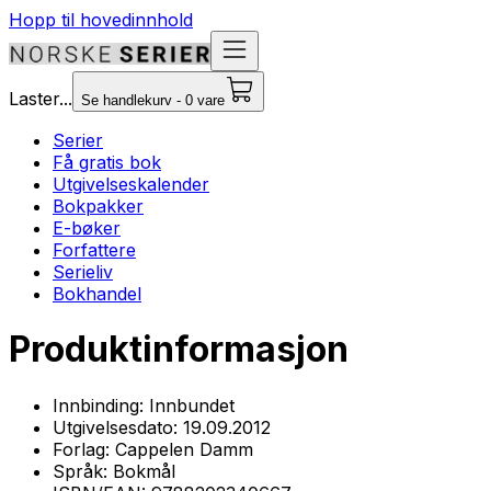
Hopp til hovedinnhold
Laster...
Se handlekurv - 0 vare
Serier
Få gratis bok
Utgivelseskalender
Bokpakker
E-bøker
Forfattere
Serieliv
Bokhandel
Produktinformasjon
Innbinding:
Innbundet
Utgivelsesdato:
19.09.2012
Forlag:
Cappelen Damm
Språk:
Bokmål