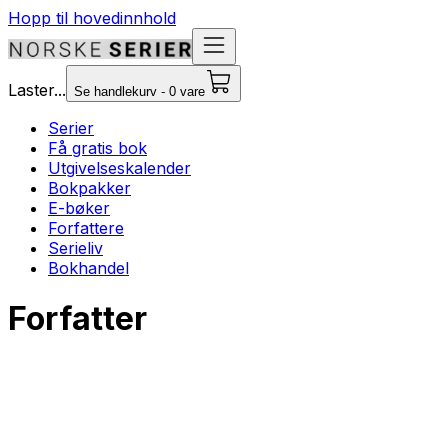
Hopp til hovedinnhold
Laster...
Se handlekurv - 0 vare
Serier
Få gratis bok
Utgivelseskalender
Bokpakker
E-bøker
Forfattere
Serieliv
Bokhandel
Forfatter