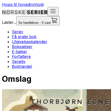
Hopp til hovedinnhold
Laster...
Se handlekurv - 0 vare
Serier
Få gratis bok
Utgivelseskalender
Bokpakker
E-bøker
Forfattere
Serieliv
Bokhandel
Omslag