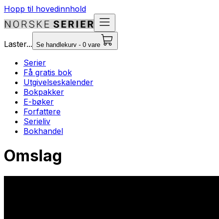
Hopp til hovedinnhold
Laster...
Se handlekurv - 0 vare
Serier
Få gratis bok
Utgivelseskalender
Bokpakker
E-bøker
Forfattere
Serieliv
Bokhandel
Omslag