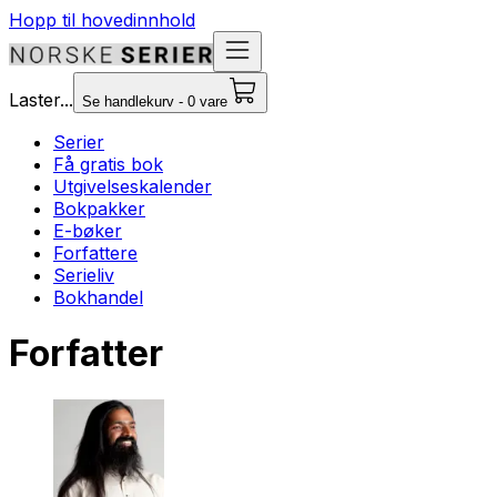
Hopp til hovedinnhold
Laster...
Se handlekurv - 0 vare
Serier
Få gratis bok
Utgivelseskalender
Bokpakker
E-bøker
Forfattere
Serieliv
Bokhandel
Forfatter