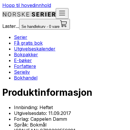
Hopp til hovedinnhold
Laster...
Se handlekurv - 0 vare
Serier
Få gratis bok
Utgivelseskalender
Bokpakker
E-bøker
Forfattere
Serieliv
Bokhandel
Produktinformasjon
Innbinding:
Heftet
Utgivelsesdato:
11.09.2017
Forlag:
Cappelen Damm
Språk:
Bokmål