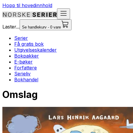
Hopp til hovedinnhold
Laster...
Se handlekurv - 0 vare
Serier
Få gratis bok
Utgivelseskalender
Bokpakker
E-bøker
Forfattere
Serieliv
Bokhandel
Omslag