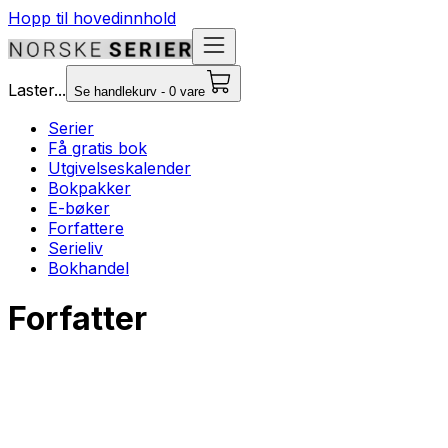
Hopp til hovedinnhold
Laster...
Se handlekurv - 0 vare
Serier
Få gratis bok
Utgivelseskalender
Bokpakker
E-bøker
Forfattere
Serieliv
Bokhandel
Forfatter