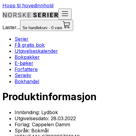
Hopp til hovedinnhold
Laster...
Se handlekurv - 0 vare
Serier
Få gratis bok
Utgivelseskalender
Bokpakker
E-bøker
Forfattere
Serieliv
Bokhandel
Produktinformasjon
Innbinding:
Lydbok
Utgivelsesdato:
28.03.2022
Forlag:
Cappelen Damm
Språk:
Bokmål