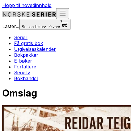
Hopp til hovedinnhold
Laster...
Se handlekurv - 0 vare
Serier
Få gratis bok
Utgivelseskalender
Bokpakker
E-bøker
Forfattere
Serieliv
Bokhandel
Omslag