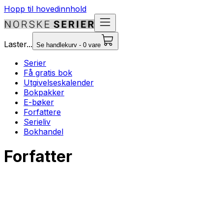
Hopp til hovedinnhold
Laster...
Se handlekurv - 0 vare
Serier
Få gratis bok
Utgivelseskalender
Bokpakker
E-bøker
Forfattere
Serieliv
Bokhandel
Forfatter