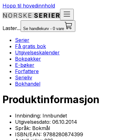
Hopp til hovedinnhold
Laster...
Se handlekurv - 0 vare
Serier
Få gratis bok
Utgivelseskalender
Bokpakker
E-bøker
Forfattere
Serieliv
Bokhandel
Produktinformasjon
Innbinding:
Innbundet
Utgivelsesdato:
06.10.2014
Språk:
Bokmål
ISBN/EAN:
9788280874399