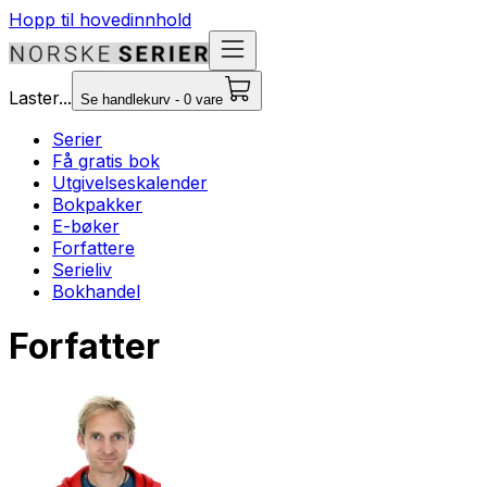
Hopp til hovedinnhold
Laster...
Se handlekurv - 0 vare
Serier
Få gratis bok
Utgivelseskalender
Bokpakker
E-bøker
Forfattere
Serieliv
Bokhandel
Forfatter